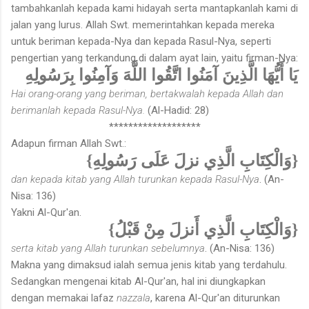
tambahkanlah kepada kami hidayah serta mantapkanlah kami di
jalan yang lurus. Allah Swt. memerintahkan kepada mereka
untuk beriman kepada-Nya dan kepada Rasul-Nya, seperti
pengertian yang terkandung di dalam ayat lain, yaitu firman-Nya:
يَا أَيُّهَا الَّذِينَ آمَنُوا اتَّقُوا اللَّهَ وَآمِنُوا بِرَسُولِهِ
Hai orang-orang yang beriman, bertakwalah kepada Allah dan
berimanlah kepada Rasul-Nya.
(Al-Hadid: 28)
*******************
Adapun firman Allah Swt.:
{وَالْكِتَابِ الَّذِي نزلَ عَلَى رَسُولِهِ}
dan kepada kitab yang Allah turunkan kepada Rasul-Nya
. (An-
Nisa: 136)
Yakni Al-Qur'an.
{وَالْكِتَابِ الَّذِي أَنزلَ مِنْ قَبْلُ}
serta kitab yang Allah turunkan sebelumnya
. (An-Nisa: 136)
Makna yang dimaksud ialah semua jenis kitab yang terdahulu.
Sedangkan mengenai kitab Al-Qur'an, hal ini diungkapkan
dengan memakai lafaz
nazzala
, karena Al-Qur'an diturunkan