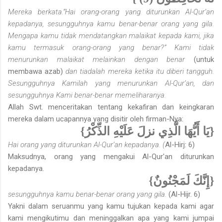
Mereka berkata.”Hai orang-orang yang diturunkan Al-Qur’an
kepadanya, sesungguhnya kamu benar-benar orang yang gila.
Mengapa kamu tidak mendatangkan malaikat kepada kami, jika
kamu termasuk orang-orang yang benar?” Kami tidak
menurunkan malaikat melainkan dengan benar
(untuk
membawa azab)
dan tiadalah mereka ketika itu diberi tangguh.
Sesungguhnya Kamilah yang menurunkan Al-Qur’an, dan
sesungguhnya Kami benar-benar memeliharanya.
Allah Swt. menceritakan tentang kekafiran dan keingkaran
mereka dalam ucapannya yang disitir oleh firman-Nya:
{يَا أَيُّهَا الَّذِي نزلَ عَلَيْهِ الذِّكْرُ}
Hai orang yang diturunkan Al-Qur’an kepadanya. (
Al-Hirj: 6)
Maksudnya, orang yang mengakui Al-Qur'an diturunkan
kepadanya.
{إِنَّكَ لَمَجْنُونٌ}
sesungguhnya kamu benar-benar orang yang gila.
(Al-Hijr. 6)
Yakni dalam seruanmu yang kamu tujukan kepada kami agar
kami mengikutimu dan meninggalkan apa yang kami jumpai