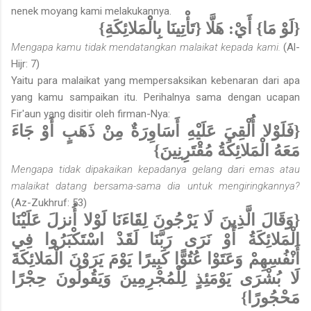
nenek moyang kami melakukannya.
{لَوْ مَا} أَيْ: هَلَّا {تَأْتِينَا بِالْمَلائِكَةِ}
Mengapa kamu tidak mendatangkan malaikat kepada kami.
(Al-
Hijr: 7)
Yaitu para malaikat yang mempersaksikan kebenaran dari apa
yang kamu sampaikan itu. Perihalnya sama dengan ucapan
Fir'aun yang disitir oleh firman-Nya:
{فَلَوْلا أُلْقِيَ عَلَيْهِ أَسَاوِرَةٌ مِنْ ذَهَبٍ أَوْ جَاءَ
مَعَهُ الْمَلائِكَةُ مُقْتَرِنِينَ}
Mengapa tidak dipakaikan kepadanya gelang dari emas atau
malaikat datang bersama-sama dia untuk mengiringkannya?
(Az-Zukhruf: 53)
{وَقَالَ الَّذِينَ لَا يَرْجُونَ لِقَاءَنَا لَوْلا أُنزلَ عَلَيْنَا
الْمَلائِكَةُ أَوْ نَرَى رَبَّنَا لَقَدْ اسْتَكْبَرُوا فِي
أَنْفُسِهِمْ وَعَتَوْا عُتُوًّا كَبِيرًا يَوْمَ يَرَوْنَ الْمَلائِكَةَ
لَا بُشْرَى يَوْمَئِذٍ لِلْمُجْرِمِينَ وَيَقُولُونَ حِجْرًا
مَحْجُورًا}