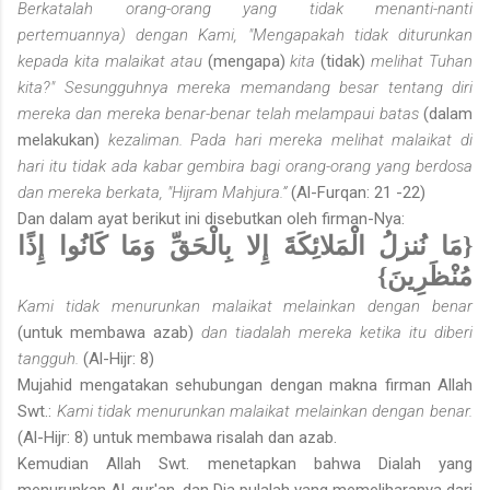
Berkatalah orang-orang yang tidak menanti-nanti
pertemuannya) dengan Kami, "Mengapakah tidak diturunkan
kepada kita malaikat atau
(mengapa)
kita
(tidak)
melihat Tuhan
kita?" Sesungguhnya mereka memandang besar tentang diri
mereka dan mereka benar-benar telah melampaui batas
(dalam
melakukan)
kezaliman. Pada hari mereka melihat malaikat di
hari itu tidak ada kabar gembira bagi orang-orang yang berdosa
dan mereka berkata, "Hijram Mahjura.”
(Al-Furqan: 21 -22)
Dan dalam ayat berikut ini disebutkan oleh firman-Nya:
{مَا نُنزلُ الْمَلائِكَةَ إِلا بِالْحَقِّ وَمَا كَانُوا إِذًا
مُنْظَرِينَ}
Kami tidak menurunkan malaikat melainkan dengan benar
(untuk membawa azab)
dan tiadalah mereka ketika itu diberi
tangguh.
(Al-Hijr: 8)
Mujahid mengatakan sehubungan dengan makna firman Allah
Swt.:
Kami tidak menurunkan malaikat melainkan dengan benar.
(Al-Hijr: 8) untuk membawa risalah dan azab.
Kemudian Allah Swt. menetapkan bahwa Dialah yang
menurunkan Al-qur'an, dan Dia pulalah yang memeliharanya dari