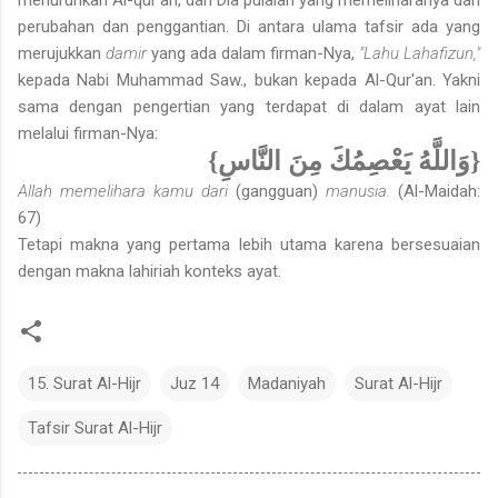
perubahan dan penggantian. Di antara ulama tafsir ada yang
merujukkan
damir
yang ada dalam firman-Nya,
"Lahu Lahafizun,"
kepada Nabi Muhammad Saw., bukan kepada Al-Qur'an. Yakni
sama dengan pengertian yang terdapat di dalam ayat lain
melalui firman-Nya:
{وَاللَّهُ يَعْصِمُكَ مِنَ النَّاسِ}
Allah
memelihara kamu dari
(gangguan)
manusia.
(Al-Maidah:
67)
Tetapi makna yang pertama lebih utama karena bersesuaian
dengan makna lahiriah konteks ayat.
15. Surat Al-Hijr
Juz 14
Madaniyah
Surat Al-Hijr
Tafsir Surat Al-Hijr