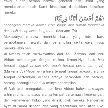
Yakni sudah berapa banyak generasi dan umat yang
mendustakan telah Kami binasakan disebabkan kekafiran
mereka.
{هُمْ أَحْسَنُ أَثَاثًا وَرِئْيًا}
sedangkan mereka adalah lebih bagus alat rumah tangganya
dan lebih sedap dipandang mata.
(Maryam: 74)
Maksudnya mereka memiliki harta yang lebih baik,
perabotannya mewah, dan penampilan serta gaya hidup
mereka lebih baik.
Al-A'masy telah meriwayatkan dari Abu Zabyan, dari Ibnu
Abbas sehubungan dengan makna firman-Nya:
lebih baik
tempat tinggalnya dan lebih indah tempat pertemuan
(nya).
(Maryam: 73)
Maqaman
artinya tempat tinggal,
an-nadiy
artinya
tempat pertemuan,
al-asas
artinya perabotan dan barang-
barang, sedangkan
ar-ri-ya
artinya penampilan.
Al-Aufi telah mengatakan dari Ibnu Abbas, bahwa
al-maqam
artinya rumah,
an-nadiy
artinya tempat pertemuan, kesenangan,
dan kemewahan hidup yang dimiliki oleh mereka. Pengertian
ayat ini sama dengan apa yang disebutkan oleh Allah Swt.