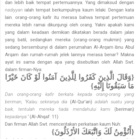
dan lebih baik tempat pertemuannya. Yang dimaksud dengan
nadiyyan
ialah tempat berkumpulnya kaum lelaki. Dengan kata
lain. orang-orang kafir itu merasa bahwa tempat pertemuan
mereka lebih ramai dikunjungi oleh orang. Yakni apakah kami
yang dalam keadaan demikian dikatakan berada dalam jalan
yang batil, sedangkan mereka (orang-orang mukmin) yang
sedang bersembunyi di dalam perumahan Al-Arqam ibnu Abul
Arqam dan rumah-rumah jelek lainnya merasa benar? Makna
ayat ini sama dengan apa yang disebutkan oleh Allah Swt.
dalam firman-Nya:
{وَقَالَ الَّذِينَ كَفَرُوا لِلَّذِينَ آمَنُوا لَوْ كَانَ خَيْرًا
مَا سَبَقُونَا إِلَيْهِ}
Dan orang-orang kafir berkata kepada orang-orang yang
beriman, "Kalau sekiranya dia
(Al-Qur'an)
adalah suatu yang
baik, tentulah mereka tiada mendahului kami
(beriman)
kepadanya.”
(Al-Ahqaf: 11)
Dan firman Allah Swt. menceritakan perkataan kaum Nuh:
{أَنُؤْمِنُ لَكَ وَاتَّبَعَكَ الأرْذَلُونَ}