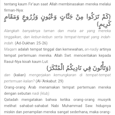
tentang kaum Fir'aun saat Allah membinasakan mereka melalui
firman-Nya:
{كَمْ تَرَكُوا مِنْ جَنَّاتٍ وَعُيُونٍ وَزُرُوعٍ وَمَقَامٍ
كَرِيمٍ}
Alangkah banyaknya taman dan mata air yang mereka
tinggalkan, dan kebun-kebun serta tempat-tempat yang indah-
indah.
(Ad-Dukhan: 25-26)
Maqam
adalah tempat tinggal dan kemewahan,
an-nadiy
artinya
tempat pertemuan mereka. Allah Swt. menceritakan kepada
Rasul-Nya kisah kaum Lut:
{وَتَأْتُونَ فِي نَادِيكُمُ الْمُنْكَرَ}
dan
(kalian)
mengerjakan kemungkaran di tempat-tempat
pertemuan kalian?
(Al-'Ankabut: 29)
Orang-orang Arab menamakan tempat pertemuan mereka
dengan sebutan
nadi (klub).
Qatadah mengatakan bahwa ketika orang-orang musyrik
melihat sahabat-sahabat Nabi Muhammad Saw. hidupnya
miskin dan penampilan mereka sangat sederhana, maka orang-