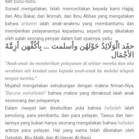
dan cucu-cucu.
Sunaid mengatakan, telah menceritakan kepada kami Hajjaj,
dari Abu Bakar, dari Ikrimah, dari Ibnu Abbas yang mengatakan
bahwa
al-banin
ialah anak-anakmu yang membantumu dan
memberikan pelayanan­nya kepadamu, seperti yang dikatakan
oleh salah seorang penyair dalam bait syairnya, yaitu:
بِأكُفِّهن أزِمَّةَ
...
حفَد الْوَلَائِدُ حَوْلهُن وأسلمت
الأجْمَال
"Anak-anak itu memberikan pelayanan di sekitar mereka dan aku
serahkan tali kendali unta kepada anak-anak itu melalui telapak
tangan mereka."
Mujahid mengatakan sehubungan dengan makna firman-Nya,
"Baruna wahafadah"
bahwa makna yang dimaksud ialah anak
seseorang dan pelayannya.
Dalam riwayat lain disebutkan pula bahwa
hafadah
ialah
penolong, para pembantu, dan para pelayan. Tawus dan lain-
lainnya yang bukan hanya seorang mengatakan bahwa
hafadah
artinya para pelayan. Hal yang sama telah dikatakan oleh
Qatadah, Abu Malik, dan Al-Hasan Al-Basri.