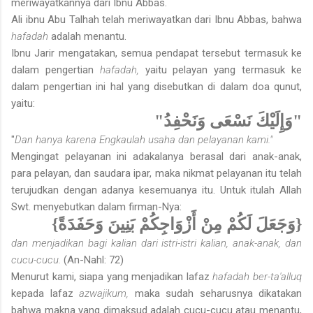
meriwayatkannya dari Ibnu Abbas.
Ali ibnu Abu Talhah telah meriwayatkan dari Ibnu Abbas, bahwa
hafadah
adalah menantu.
Ibnu Jarir mengatakan, semua pendapat tersebut termasuk ke
dalam pengertian
hafadah,
yaitu pelayan yang termasuk ke
dalam pengertian ini hal yang disebutkan di dalam doa qunut,
yaitu:
"وَإِلَيْكَ نَسْعَى وَنَحْفِدُ"
"
Dan hanya karena Engkaulah usaha dan pelayanan kami."
Mengingat pelayanan ini adakalanya berasal dari anak-anak,
para pelayan, dan saudara ipar, maka nikmat pelayanan itu telah
terujudkan dengan adanya kesemuanya itu. Untuk itulah Allah
Swt. menyebutkan dalam firman-Nya:
{وَجَعَلَ لَكُمْ مِنْ أَزْوَاجِكُمْ بَنِينَ وَحَفَدَةً}
dan menjadikan bagi kalian dari istri-istri kalian, anak-anak, dan
cucu-cucu.
(An-Nahl: 72)
Menurut kami, siapa yang menjadikan lafaz
hafadah ber-ta'alluq
kepada lafaz
azwajikum,
maka sudah seharusnya dikatakan
bahwa makna yang dimaksud adalah cucu-cucu atau menantu,