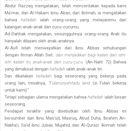
Abdur Razzaq mengatakan, telah menceritakan kepada kami
Ma'mar, dari Al-Hakam ibnu Aban, dari Ikrimah; ia mengatakan
bahwa
hafadah
ialah orang-orang yang melayanimu dari
kalangan anak-anak dan cucu-cucumu.
Ad-Dahhak mengatakan, sesungguhnya orang-orang Arab itu
hanyalah dilayani oleh anak-anaknya.
Al-Aufi telah meriwayatkan dari Ibnu Abbas sehubungan
dengan firman Allah Swt.:
dan menjadikan bagi kalian dari istri-
istri kalian itu anak-anak dan cucu-cucu.
(An-Nahl: 72) Bahwa
yang dimaksud dengan
hafadah
ialah anak-anak tiri.
Dan dikatakan
hafadah
bagi seseorang yang bekerja pada
orang lain, misalnya,
"Fulanunyahfadu larid
(si Fulan bekerja
untuk kami)."
Tetapi sebagian ulama mengatakan bahwa
hafadah
ialah besan
seseorang.
Pendapat terakhir yang disebutkan oleh Ibnu Abbas ini
bersumber dari Ibnu Mas'ud, Masruq, Abud Duha, Ibrahim An-
Nakha'i, Sa'id ibnu Jubair, Mujahid, dan Al-Qurazi. Ikrimah telah