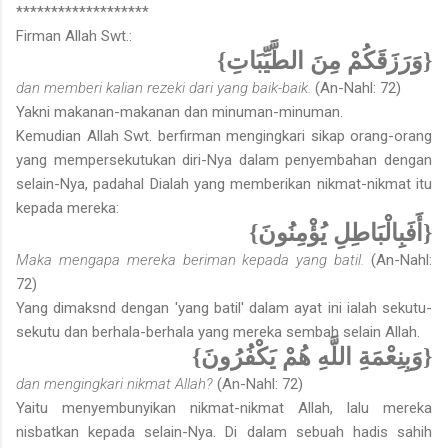
*******************
Firman Allah Swt.:
{وَرَزَقَكُمْ مِنَ الطَّيِّبَاتِ}
dan memberi kalian rezeki dari yang baik-baik.
(An-Nahl: 72)
Yakni makanan-makanan dan minuman-minuman.
Kemudian Allah Swt. berfirman mengingkari sikap orang-orang
yang mempersekutukan diri-Nya dalam penyembahan dengan
selain-Nya, padahal Dialah yang memberikan nikmat-nikmat itu
kepada mereka:
{أَفَبِالْبَاطِلِ يُؤْمِنُونَ}
Maka mengapa mereka beriman kepada yang batil.
(An-Nahl:
72)
Yang dimaksnd dengan 'yang batil' dalam ayat ini ialah sekutu-
sekutu dan berhala-berhala yang mereka sembah selain Allah.
{وَبِنِعْمَةِ اللَّهِ هُمْ يَكْفُرُونَ}
dan mengingkari nikmat Allah?
(An-Nahl: 72)
Yaitu menyembunyikan nikmat-nikmat Allah, lalu mereka
nisbatkan kepada selain-Nya. Di dalam sebuah hadis sahih