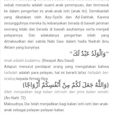
sebab menantu adalah suami anak perempuan, dan termasuk
ke dalam pengertian ini anak-anak istri (anak tiri). Demikianlah
yang dikatakan oleh Asy-Sya'bi dan Ad-Dahhak. Karena
sesungguhnya mereka itu kebanyakan berada di bawah jaminan
seorang lelaki dan berada di bawah asuhannya serta menjadi
pelayannya. Dan adakalanya pengertian inilah yang
dimaksudkan dari sabda Nabi Saw. dalam hadis Nadrah ibnu
Aktam yang bunyinya:
"وَالْوَلَدُ عَبْدٌ لَكَ"
Anak adalah budakmu.
(Riwayat Abu Daud)
Adapun menurut pendapat orang yang mengatakan bahwa
hafadah
adalah para pelayan, hal ini berarti lafaz
hafadah ber-
ta'alluq
kepada firman-Nya:
{وَاللَّهُ جَعَلَ لَكُمْ مِنْ أَنْفُسِكُمْ أَزْوَاجًا}
Allah menjadikan bagi kalian istri-istri dari jenis kalian sendiri.
(An-Nahl: 72)
Maksudnya, Dia telah menjadikan bagi kalian istri-istri dan anak-
anak sebagai pelayan-pelayan kalian.