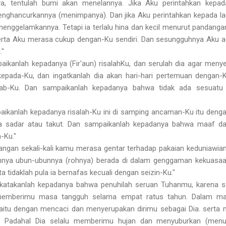
, tentulah bumi akan menelannya. Jika Aku perintahkan kepada
nghancur­kannya (menimpanya). Dan jika Aku perintahkan kepada 
enenggelamkannya. Tetapi ia terlalu hina dan kecil menurut pandanga
serta Aku merasa cukup dengan-Ku sendiri. Dan sesungguhnya Aku a
."
mpaikanlah kepadanya (Fir'aun) risalah­Ku, dan serulah dia agar m
epada-Ku, dan ingatkanlah dia akan hari-hari pertemuan dengan-Ku
b-Ku. Dan sampaikanlah kepadanya bahwa tidak ada sesuatu
mpaikanlah kepadanya risalah-Ku ini di samping ancaman-Ku itu den
a sadar atau takut. Dan sampaikanlah kepadanya bahwa maaf da
-Ku."
 jangan sekali-kali kamu merasa gentar terhadap pakaian keduniawi
uhnya ubun-ubunnya (rohnya) berada di dalam genggaman kekuasaan-
a tidaklah pula ia bernafas kecuali dengan seizin-Ku."
n katakanlah kepadanya bahwa penuhilah seruan Tuhanmu, karena
memberimu masa tangguh selama empat ratus tahun. Dalam ma
itu dengan mencaci dan menyerupakan dirimu sebagai Dia. serta
a. Padahal Dia selalu memberimu hujan dan menyuburkan (me