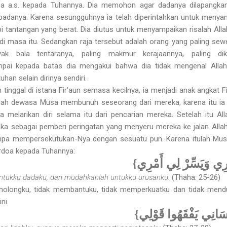
sa a.s. kepada Tuhannya. Dia memohon agar dadanya dilapangk
epadanya. Karena sesungguhnya ia telah diperintahkan untuk menya
 tantangan yang berat. Dia diutus untuk menyampaikan risalah Alla
di masa itu. Sedangkan raja tersebut adalah orang yang paling se
nyak bala tentaranya, paling makmur kerajaannya, paling dikt
pai kepada batas dia mengakui bahwa dia tidak mengenal Allah
han selain dirinya sendiri.
inggal di istana Fir'aun semasa kecilnya, ia menjadi anak angkat Fi
lah dewasa Musa membunuh seseorang dari mereka, karena itu ia
a melarikan diri selama itu dari pencarian mereka. Setelah itu A
ka sebagai pemberi peringatan yang menyeru mereka ke jalan Al
npa mempersekutukan-Nya dengan sesuatu pun. Karena itulah Mus
berdoa kepada Tuhannya:
{ي وَيَسِّرْ لِي أَمْرِي
untukku dadaku, dan mudahkanlah untukku urusanku.
(Thaha: 25-26)
enolongku, tidak membantuku, tidak memperkuatku dan tidak mendu
ni.
{سَانِي يَفْقَهُوا قَوْلِي