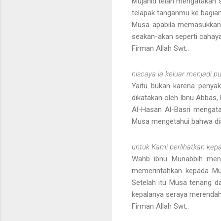
Mujahid telah mengatakan
telapak tanganmu ke bagia
Musa apabila memasukkan t
seakan-akan seperti cahay
Firman Allah Swt.:
niscaya ia keluar menjadi p
Yaitu bukan karena penyak
dikatakan oleh Ibnu Abbas, 
Al-Hasan Al-Basri mengata
Musa mengetahui bahwa dia 
untuk Kami perlihatkan kep
Wahb ibnu Munabbih meng
memerintahkan kepada Mus
Setelah itu Musa tenang d
kepalanya seraya merendahk
Firman Allah Swt.: