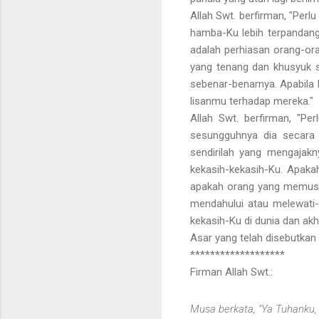
Allah Swt. berfirman, "Per
hamba-Ku lebih terpandang 
adalah perhiasan orang-ora
yang tenang dan khusyuk s
sebenar-benarnya. Apabila
lisanmu terhadap mereka."
Allah Swt. berfirman, "Pe
sesungguhnya dia secara 
sendirilah yang mengaja
kekasih-kekasih-Ku. Apak
apakah orang yang memusu
mendahului atau melewati-
kekasih-Ku di dunia dan ak
Asar yang telah disebutkan
*******************
Firman Allah Swt.:
Musa berkata, "Ya Tuhanku,