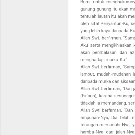
Bumi untuk menghukumnya
gunung-gunung itu akan me
tentulah lautan itu akan m
oleh sifat Penyantun-Ku, 
yang lebih kaya daripada-Ku
Allah Swt. berfirman, "Sa
Aku serta mengikhlaskan k
akan pembalasan dan aza
menghadapi murka-Ku."
Allah Swt. berfirman, "Sa
lembut, mudah-mudahan i
daripada murka dan siksaan
Allah Swt. berfirman, "Dan
(Fir'aun), karena sesungg
tidaklah ia memandang, sert
Allah Swt. berfirman, "Da
ampunan-Nya, Dia telah 
terangan memusuhi-Nya, ya
hamba-Nya dari jalan-Ny