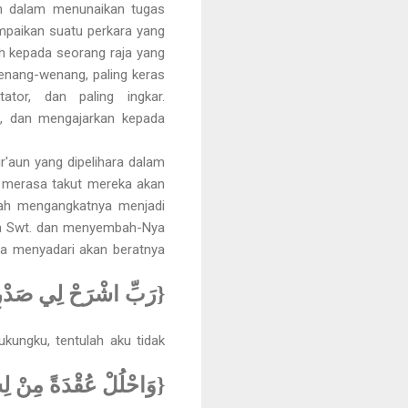
an dalam menunaikan tugas
mpaikan suatu perkara yang
h kepada seorang raja yang
wenang-wenang, paling keras
ator, dan paling ingkar.
, dan mengajarkan kepada
r'aun yang dipelihara dalam
 merasa takut mereka akan
llah mengangkatnya menjadi
lah Swt. dan menyembah-Nya
a menyadari akan beratnya
رَبِّ اشْرَحْ لِي صَدْرِ}
kungku, tentulah aku tidak
وَاحْلُلْ عُقْدَةً مِنْ لِ}