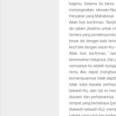
bagimu. Selama itu kamu t
menyegerakan siksaan-Nya 
Penyabar yang Mahabesar.
Allah Swt. berfirman, "Be
diri dalam jihadmu untuk 
tentara yang jumlahnya bel
besar diri dengan bala te
kecil bila dengan seizin-K
Allah Swt. berfirman, ''J
kemewahan hidupnya. Dan j
semuanya itu adalah bunga
tentu Aku dapat menghia
kemampuannya tidak dapat 
tidak suka kepada perhia
kekasih-Ku, dan hal ini m
duniawi dan perhiasannya
tempat yang berbahaya (pas
(kekasih-kekasih-Ku) mem
pahala yang utuh lagi berli