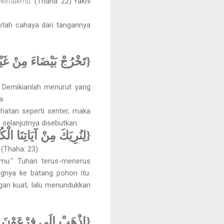
eketiakmu.
(Thaha: 22) Yakni
rlah cahaya dari tangannya
تَخْرُجْ بَيْضَاءَ مِنْ غَي}
. Demikianlah menurut yang
a.
hatan seperti senter, maka
 selanjutnya disebutkan:
لِنُرِيَكَ مِنْ آيَاتِنَا الْك}
.
(Thaha: 23)
mu." Tuhan terus-menerus
gnya ke batang pohon itu.
gan kuat, lalu menundukkan
اذْهَبْ إِلَى فِرْعَوْنَ إ}