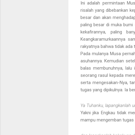
Ini adalah permintaan Mu
risalah yang dibebankan k
besar dan akan menghadapi
paling besar di muka bumi 
kekafirannya, paling ba
Keangkaramurkaannya sam
rakyatnya bahwa tidak ada tu
Pada mulanya Musa pernah t
asuhannya. Kemudian sete
balas membunuhnya, lalu i
seorang rasul kepada mere
serta mengesakan-Nya, ta
tugas yang dipikulnya. Ia 
Ya Tuhanku, lapangkanlah 
Yakni jika Engkau tidak m
mampu mengemban tugas i