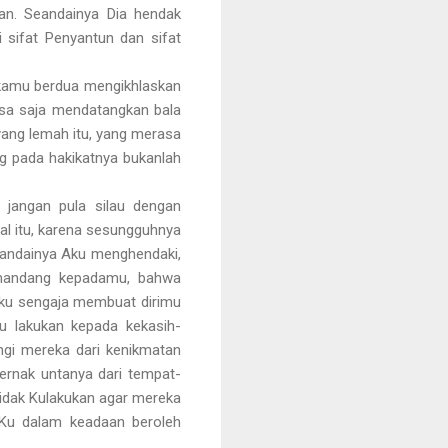
kan. Seandainya Dia hendak
 sifat Penyantun dan sifat
 kamu berdua mengikhlaskan
isa saja mendatangkan bala
yang lemah itu, yang merasa
g pada hakikatnya bukanlah
, jangan pula silau dengan
l itu, karena sesungguhnya
eandainya Aku menghendaki,
emandang kepadamu, bahwa
Aku sengaja membuat dirimu
u lakukan kepada kekasih-
ngi mereka dari kenikmatan
rnak untanya dari tempat-
tidak Kulakukan agar mereka
-Ku dalam keadaan beroleh