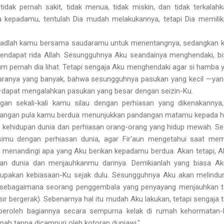
idak pernah sakit, tidak menua, tidak miskin, dan tidak terkalah
kepadamu, tentulah Dia mudah melakukannya, tetapi Dia memiliki
rjihadlah kamu bersama saudaramu untuk menentangnya, sedangkan
mendapat rida Allah. Sesungguhnya Aku seandainya menghendaki, b
um pernah dia lihat. Tetapi sengaja Aku menghendaki agar si hamba 
ntaranya yang banyak, bahwa sesungguhnya pasukan yang kecil —yan
u—dapat mengalahkan pasukan yang besar dengan seizin-Ku.
angan sekali-kali kamu silau dengan perhiasan yang dikenakannya
angan pula kamu berdua menunjukkan pandangan matamu kepada ha
 kehidupan dunia dan perhiasan orang-orang yang hidup mewah. S
simu dengan perhiasan dunia, agar Fir'aun mengetahui saat m
menandingi apa yang Aku berikan kepadamu berdua. Akan tetapi, 
san dunia dan menjauhkanmu darinya. Demikianlah yang biasa Ak
erupakan kebiasaan-Ku sejak dulu. Sesungguhnya Aku akan melindu
, sebagaimana seorang penggembala yang penyayang menjauhkan te
ir bergerak). Sebenarnya hal itu mudah Aku lakukan, tetapi sengaja 
peroleh bagiannya secara sempurna kelak di rumah kehormatan
mpah tanpa dicampuri oleh kotoran duniawi."