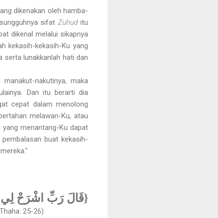
 yang dikenakan oleh hamba-
esungguhnya sifat
Zuhud
itu
at dikenal melalui sikapnya
ah kekasih-kekasih-Ku yang
serta lunakkanlah hati dan
au manakut-nakutinya, maka
inya. Dan itu berarti dia
gat cepat dalam menolong
bertahan melawan-Ku, atau
g yang menantang-Ku dapat
n pembalasan buat kekasih-
 mereka."
قَالَ رَبِّ اشْرَحْ لِي }
(Thaha: 25-26)