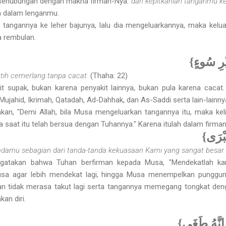
 sehubungan dengan makna firman-Nya:
dan kepitkanlah tanganmu k
n dalam lenganmu.
angannya ke leher bajunya, lalu dia mengeluarkannya, maka kelua
a rembulan.
{ْرِ سُوءٍ
utih cemerlang tanpa cacat.
(Thaha: 22)
it supak, bukan karena penyakit lainnya, bukan pula karena cacat
Mujahid, Ikrimah, Qatadah, Ad-Dahhak, dan As-Saddi serta lain-lainny
kan, "Demi Allah, bila Musa mengeluarkan tangannya itu, maka keli
saat itu telah bersua dengan Tuhannya." Karena itulah dalam firman
{ُبْرَى
adamu sebagian dari tanda-tanda kekuasaan Kami yang sangat besar
atakan bahwa Tuhan berfirman kepada Musa, "Mendekatlah ka
a agar lebih mendekat lagi, hingga Musa menempelkan punggun
an tidak merasa takut lagi serta tangannya memegang tongkat den
an diri.
{ِنَّهُ طَغَى