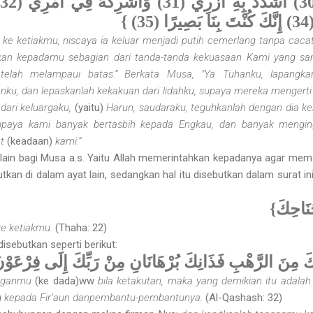
ke ketiakmu, niscaya ia keluar menjadi putih cemerlang tanpa cacat,
tkan kepadamu sebagian dari tanda-tanda kekuasaan Kami yang san
 telah melampaui batas.” Berkata Musa, "Ya Tuhanku, lapangk
ku, dan lepaskanlah kekakuan dari lidahku, supaya mereka mengerti 
dari keluargaku,
(yaitu)
Harun, saudaraku, teguhkanlah dengan dia kek
upaya kami banyak bertasbih kepada Engkau, dan banyak mengi
at
(keadaan)
kami.”
 lain bagi Musa a.s. Yaitu Allah memerintah­kan kepadanya agar me
utkan di dalam ayat lain, sedangkan hal itu disebutkan dalam surat i
{نَاحِكَ
ke ketiakmu.
(Thaha: 22)
isebutkan seperti berikut:
َ مِنَ الرَّهْبِ فَذَانِكَ بُرْهَانَانِ مِنْ رَبِّكَ إِلَى فِرْعَوْنَ
anganmu
(ke dada)ww
bila ketakutan, maka yang demikian itu adala
)
kepada Fir’aun danpembantu-pembantunya.
(Al-Qashash: 32)