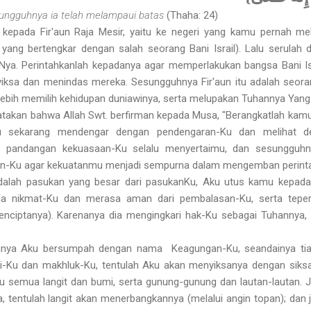
esungguhnya ia telah melampaui batas
(Thaha: 24)
kepada Fir'aun Raja Mesir, yaitu ke negeri yang kamu pernah melar
ng bertengkar dengan salah seorang Bani Israil). Lalu serulah
-Nya. Perintahkanlah kepadanya agar memperlakukan bangsa Bani Is
nyiksa dan menindas mereka. Sesungguhnya Fir'aun itu adalah seor
ebih memilih kehidupan duniawinya, serta melupakan Tuhannya Yang
akan bahwa Allah Swt. berfirman kepada Musa, "Berangkatlah ka
u sekarang mendengar dengan pendengaran-Ku dan melihat d
 pandangan kekuasaan-Ku selalu menyertaimu, dan sesungguh
an-Ku agar kekuatanmu menjadi sempurna dalam mengemban perinta
adalah pasukan yang besar dari pasukan­Ku, Aku utus kamu kepa
ada nikmat-Ku dan merasa aman dari pembalasan-Ku, serta tepe
nciptanya). Karenanya dia mengingkari hak-Ku sebagai Tuhannya
uhnya Aku bersumpah dengan nama Keagungan-Ku, seandainya tiad
iri-Ku dan makhluk-Ku, tentulah Aku akan menyiksanya dengan siks
u semua langit dan bumi, serta gunung-gunung dan lautan-lautan. J
 tentulah langit akan menerbangkan­nya (melalui angin topan); dan 