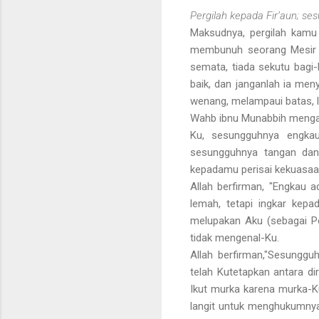
Pergilah kepada Fir’aun; s
Maksudnya, pergilah kamu 
membunuh seorang Mesir ya
semata, tiada sekutu bagi
baik, dan janganlah ia me
wenang, melampaui batas, l
Wahb ibnu Munabbih mengat
Ku, sesungguhnya engka
sesungguhnya tangan dan
kepadamu perisai kekuasa
Allah berfirman, "Engkau 
lemah, tetapi ingkar kep
melupakan Aku (sebagai Pe
tidak mengenal-Ku.
Allah berfirman,"Sesungg
telah Kutetapkan antara d
Ikut murka karena murka-K
langit untuk menghukumnya,