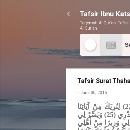
Tafsir Ibnu Kats
Terjemah Al Qur'an, Tafsir 
Al Qur'an
S
Tafsir Surat Thah
-
June 30, 2015
{وَاضْمُمْ يَدَكَ إِلَى جَنَاحِكَ تَخْرُجْ بَيْضَاءَ مِنْ غَيْرِ سُوءٍ آيَةً أُخْرَى (22) لِنُرِيَكَ مِنْ آيَاتِنَا
الْكُبْرَى (23) اذْهَبْ إِلَى فِرْعَوْنَ إِنَّهُ طَغَى (24) قَالَ رَبِّ اشْرَحْ لِي صَدْرِي (25) وَيَسِّرْ لِي
ْ لِسَانِي (27) يَفْقَهُوا قَوْلِي (28) وَاجْعَلْ لِي وَزِيرًا مِنْ أَهْلِي