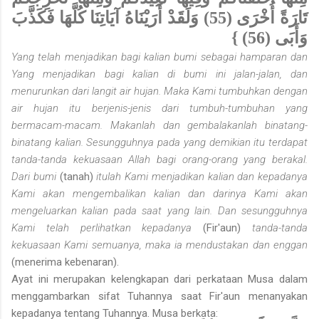
تَارَةً أُخْرَى (55) وَلَقَدْ أَرَيْنَاهُ آيَاتِنَا كُلَّهَا فَكَذَّبَ
وَأَبَى (56) }
Yang telah menjadikan bagi kalian bumi sebagai hamparan dan
Yang menjadikan bagi kalian di bumi ini jalan-jalan, dan
menurunkan dari langit air hujan. Maka Kami tumbuhkan dengan
air hujan itu berjenis-jenis dari tumbuh-tumbuhan yang
bermacam-macam. Makanlah dan gembalakanlah binatang-
binatang kalian. Sesungguhnya pada yang demikian itu terdapat
tanda-tanda kekuasaan Allah bagi orang-orang yang berakal.
Dari bumi
(tanah)
itulah Kami menjadikan kalian dan kepadanya
Kami akan mengembalikan kalian dan darinya Kami akan
mengeluarkan kalian pada saat yang lain. Dan sesungguhnya
Kami telah perlihatkan kepadanya
(Fir'aun)
tanda-tanda
kekuasaan Kami semuanya, maka ia mendustakan dan enggan
(menerima kebenaran).
Ayat ini merupakan kelengkapan dari perkataan Musa dalam
menggambarkan sifat Tuhannya saat Fir'aun menanyakan
kepadanya tentang Tuhannya. Musa berkata: