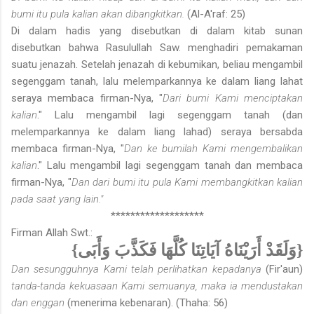
bumi itu pula kalian akan dibangkitkan.
(Al-A'raf: 25)
Di dalam hadis yang disebutkan di dalam kitab sunan
disebutkan bahwa Rasulullah Saw. menghadiri pemakaman
suatu jenazah. Setelah jenazah di kebumikan, beliau mengambil
segenggam tanah, lalu melemparkannya ke dalam liang lahat
seraya membaca firman-Nya, "
Dari bumi Kami menciptakan
kalian
." Lalu mengambil lagi segenggam tanah (dan
melemparkannya ke dalam liang lahad) seraya bersabda
membaca firman-Nya, "
Dan ke bumilah Kami mengembalikan
kalian
." Lalu mengambil lagi segenggam tanah dan membaca
firman-Nya, "
Dan dari bumi itu pula Kami membangkitkan kalian
pada saat yang lain."
*******************
Firman Allah Swt.:
{وَلَقَدْ أَرَيْنَاهُ آيَاتِنَا كُلَّهَا فَكَذَّبَ وَأَبَى}
Dan sesungguhnya Kami telah perlihatkan kepadanya
(Fir'aun)
tanda-tanda kekuasaan Kami semuanya, maka ia mendustakan
dan enggan
(menerima kebenaran). (Thaha: 56)