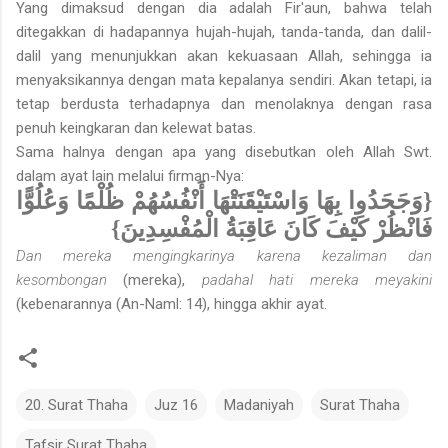
Yang dimaksud dengan dia adalah Fir'aun, bahwa telah
ditegakkan di hadapannya hujah-hujah, tanda-tanda, dan dalil-
dalil yang menunjukkan akan kekuasaan Allah, sehingga ia
menyaksikannya dengan mata kepalanya sendiri. Akan tetapi, ia
tetap berdusta terhadapnya dan menolaknya dengan rasa
penuh keingkaran dan kelewat batas.
Sama halnya dengan apa yang disebutkan oleh Allah Swt.
dalam ayat lain melalui firman-Nya:
{وَجَحَدُوا بِهَا وَاسْتَيْقَنَتْهَا أَنْفُسُهُمْ ظُلْمًا وَعُلُوًّا
فَانْظُرْ كَيْفَ كَانَ عَاقِبَةُ الْمُفْسِدِينَ}
Dan mereka mengingkarinya karena kezaliman dan
kesombongan
(mereka),
padahal hati mereka meyakini
(kebenarannya (An-Naml: 14), hingga akhir ayat.
20. Surat Thaha
Juz 16
Madaniyah
Surat Thaha
Tafsir Surat Thaha