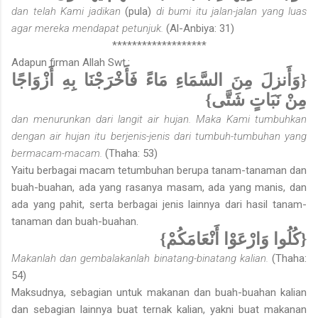
dan telah Kami jadikan
(pula)
di bumi itu jalan-jalan yang luas
agar mereka mendapat petunjuk.
(Al-Anbiya: 31)
*******************
Adapun firman Allah Swt.:
{وَأَنزلَ مِنَ السَّمَاءِ مَاءً فَأَخْرَجْنَا بِهِ أَزْوَاجًا
مِنْ نَبَاتٍ شَتَّى}
dan menurunkan dari langit air hujan. Maka Kami tumbuhkan
dengan air hujan itu berjenis-jenis dari tumbuh-tumbuhan yang
bermacam-macam.
(Thaha: 53)
Yaitu berbagai macam tetumbuhan berupa tanam-tanaman dan
buah-buahan, ada yang rasanya masam, ada yang manis, dan
ada yang pahit, serta berbagai jenis lainnya dari hasil tanam-
tanaman dan buah-buahan.
{كُلُوا وَارْعَوْا أَنْعَامَكُمْ}
Makanlah dan gembalakanlah binatang-binatang kalian.
(Thaha:
54)
Maksudnya, sebagian untuk makanan dan buah-buahan kalian
dan sebagian lainnya buat ternak kalian, yakni buat makanan