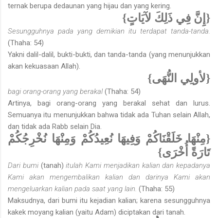
ternak berupa dedaunan yang hijau dan yang kering.
{إِنَّ فِي ذَلِكَ لآيَاتٍ}
Sesungguhnya pada yang demikian itu terdapat tanda-tanda.
(Thaha: 54)
Yakni dalil-dalil, bukti-bukti, dan tanda-tanda (yang menunjukkan
akan kekuasaan Allah).
{لأولِي النُّهَى}
bagi orang-orang yang berakal
(Thaha: 54)
Artinya, bagi orang-orang yang berakal sehat dan lurus.
Semuanya itu menunjukkan bahwa tidak ada Tuhan selain Allah,
dan tidak ada Rabb selain Dia.
{مِنْهَا خَلَقْنَاكُمْ وَفِيهَا نُعِيدُكُمْ وَمِنْهَا نُخْرِجُكُمْ
تَارَةً أُخْرَى}
Dari bumi
(tanah)
itulah Kami menjadikan kalian dan kepadanya
Kami akan mengembalikan kalian dan darinya Kami akan
mengeluarkan kalian pada saat yang lain.
(Thaha: 55)
Maksudnya, dari bumi itu kejadian kalian; karena sesungguhnya
kakek moyang kalian (yaitu Adam) diciptakan dari tanah.