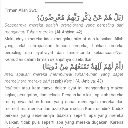
*******************
Firman Allah Swt.:
{بَلْ هُمْ عَنْ ذِكْرِ رَبِّهِمْ مُعْرِضُونَ}
Sebenarnya mereka adalah orang-orang yang berpaling dari
mengingati Tuhan mereka.
(Al-Anbiya: 42)
Maksudnya, mereka tidak mengakui nikmat dan kebaikan Allah
yang telah dilimpahkan kepada mereka, bahkan mereka
berpaling dari ayat-ayat dan tanda-tanda kekuasaan-Nya.
Kemudian dalam firman selanjutnya disebutkan:
{أَمْ لَهُمْ آلِهَةٌ تَمْنَعُهُمْ مِنْ دُونِنَا}
Atau apakah mereka mempunyai tuhan-tuhan yang dapat
memelihara mereka dari
(azab)
Kami.
(Al-Anbiya: 43)
Istifham
atau kata tanya dalam ayat ini mengandung makna
ingkar, peringatan, dan celaan. Dengan kata lain, apakah mereka
mempunyai tuhan-tuhan yang dapat mencegah mereka dan
memelihara mereka dari azab Kami selain Kami sendiri? Duduk
perkara yang sebenarnya tidaklah seperti apa yang mereka
ilusikan, tidak pula seperti apa yang mereka dugakan. Karena