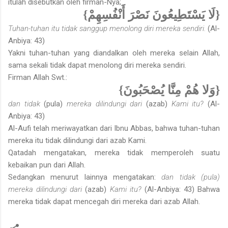
itulah disebutkan oleh firman-Nya;
{لَا يَسْتَطِيعُونَ نَصْرَ أَنْفُسِهِمْ}
Tuhan-tuhan itu tidak sanggup menolong diri mereka sendiri.
(Al-
Anbiya: 43)
Yakni tuhan-tuhan yang diandalkan oleh mereka selain Allah,
sama sekali tidak dapat menolong diri mereka sendiri.
Firman Allah Swt.:
{وَلا هُمْ مِنَّا يُصْحَبُونَ}
dan tidak
(pula)
mereka dilindungi dari
(azab)
Kami itu?
(Al-
Anbiya: 43)
Al-Aufi telah meriwayatkan dari Ibnu Abbas, bahwa tuhan-tuhan
mereka itu tidak dilindungi dari azab Kami.
Qatadah mengatakan, mereka tidak memperoleh suatu
kebaikan pun dari Allah.
Sedangkan menurut lainnya mengatakan:
dan tidak (pula)
mereka dilindungi dari
(azab)
Kami itu?
(Al-Anbiya: 43) Bahwa
mereka tidak dapat mencegah diri mereka dari azab Allah.