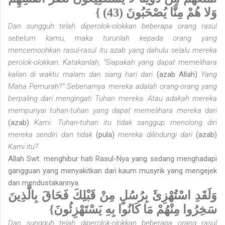
وَلا هُمْ مِنَّا يُصْحَبُونَ (43) }
Dan sungguh telah diperolok-olokkan beberapa orang rasul
sebelum kamu, maka turunlah kepada orang yang
mencemoohkan rasul-rasul itu azab yang dahulu selalu mereka
perolok-olokkan. Katakanlah, "Siapakah yang dapat memelihara
kalian di waktu malam dan siang hari dari
(azab Allah)
Yang
Maha Pemurah?” Sebenarnya mereka adalah orang-orang yang
berpaling dari mengingati Tuhan mereka. Atau adakah mereka
mempunyai tuhan-tuhan yang dapat memelihara mereka dari
(azab)
Kami. Tuhan-tuhan itu tidak sanggup menolong diri
mereka sendiri dan tidak
(pula)
mereka dilindungi dari
(azab)
Kami itu?
Allah Swt. menghibur hati Rasul-Nya yang sedang menghadapi
gangguan yang menyakitkan dari kaum musyrik yang mengejek
dan mendustakannya.
وَلَقَدِ اسْتُهْزِئَ بِرُسُلٍ مِنْ قَبْلِكَ فَحَاقَ بِالَّذِينَ
سَخِرُوا مِنْهُمْ مَا كَانُوا بِهِ يَسْتَهْزِئُونَ}
Dan sungguh telah diperolok-olokkan beberapa orang rasul