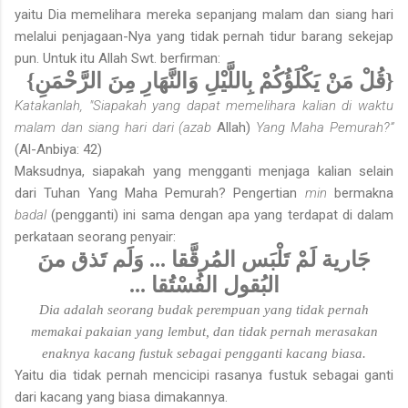
yaitu Dia memelihara mereka sepanjang malam dan siang hari
melalui penjagaan-Nya yang tidak pernah tidur barang sekejap
pun. Untuk itu Allah Swt. berfirman:
{قُلْ مَنْ يَكْلَؤُكُمْ بِاللَّيْلِ وَالنَّهَارِ مِنَ الرَّحْمَنِ}
Katakanlah, "Siapakah yang dapat memelihara kalian di waktu
malam dan siang hari dari (azab
Allah)
Yang Maha Pemurah?”
(Al-Anbiya: 42)
Maksudnya, siapakah yang mengganti menjaga kalian selain
dari Tuhan Yang Maha Pemurah? Pengertian
min
bermakna
badal
(pengganti) ini sama dengan apa yang terdapat di dalam
perkataan seorang penyair:
وَلَم تَذق منَ
...
جَارية لَمْ تَلْبَس المُرقَّقا
...
البُقول الفُسْتُقا
Dia adalah seorang budak perempuan yang tidak pernah
memakai pakaian yang lembut, dan tidak pernah merasakan
enaknya kacang fustuk sebagai pengganti kacang biasa.
Yaitu dia tidak pernah mencicipi rasanya fustuk sebagai ganti
dari kacang yang biasa dimakannya.