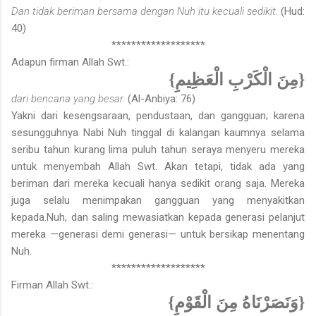
Dan tidak beriman bersama dengan Nuh itu kecuali sedikit.
(Hud:
40)
*******************
Adapun firman Allah Swt.:
{مِنَ الْكَرْبِ الْعَظِيمِ}
dari bencana yang besar.
(Al-Anbiya: 76)
Yakni dari kesengsaraan, pendustaan, dan gangguan; karena
sesungguh­nya Nabi Nuh tinggal di kalangan kaumnya selama
seribu tahun kurang lima puluh tahun seraya menyeru mereka
untuk menyembah Allah Swt. Akan tetapi, tidak ada yang
beriman dari mereka kecuali hanya sedikit orang saja. Mereka
juga selalu menimpakan gangguan yang menyakitkan
kepada.Nuh, dan saling mewasiatkan kepada generasi pelanjut
mereka —generasi demi generasi— untuk bersikap menentang
Nuh.
*******************
Firman Allah Swt.:
{وَنَصَرْنَاهُ مِنَ الْقَوْمِ}