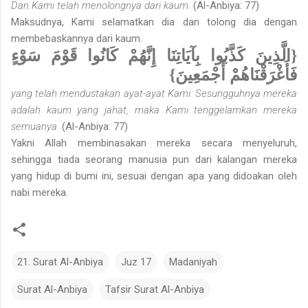
Dan Kami telah menolongnya dari kaum.
(Al-Anbiya: 77)
Maksudnya, Kami selamatkan dia dan tolong dia dengan
membebaskannya dari kaum.
{الَّذِينَ كَذَّبُوا بِآيَاتِنَا إِنَّهُمْ كَانُوا قَوْمَ سَوْءٍ
فَأَغْرَقْنَاهُمْ أَجْمَعِينَ}
yang telah mendustakan ayat-ayat Kami. Sesungguhnya mereka
adalah kaum yang jahat, maka Kami tenggelamkan mereka
semuanya.
(Al-Anbiya: 77)
Yakni Allah membinasakan mereka secara menyeluruh,
sehingga tiada seorang manusia pun dari kalangan mereka
yang hidup di bumi ini, sesuai dengan apa yang didoakan oleh
nabi mereka.
21. Surat Al-Anbiya
Juz 17
Madaniyah
Surat Al-Anbiya
Tafsir Surat Al-Anbiya