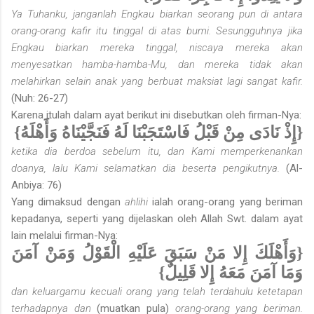
Ya Tuhanku, janganlah Engkau biarkan seorang pun di antara
orang-orang kafir itu tinggal di atas bumi. Sesungguhnya jika
Engkau biarkan mereka tinggal, niscaya mereka akan
menyesatkan hamba-hamba-Mu, dan mereka tidak akan
melahirkan selain anak yang berbuat maksiat lagi sangat kafir.
(Nuh: 26-27)
Karena itulah dalam ayat berikut ini disebutkan oleh firman-Nya:
{إِذْ نَادَى مِنْ قَبْلُ فَاسْتَجَبْنَا لَهُ فَنَجَّيْنَاهُ وَأَهْلَهُ}
ketika dia berdoa sebelum itu, dan Kami memperkenankan
doanya, lalu Kami selamatkan dia beserta pengikutnya.
(Al-
Anbiya: 76)
Yang dimaksud dengan
ahlihi
ialah orang-orang yang beriman
kepadanya, seperti yang dijelaskan oleh Allah Swt. dalam ayat
lain melalui firman-Nya:
{وَأَهْلَكَ إِلا مَنْ سَبَقَ عَلَيْهِ الْقَوْلُ وَمَنْ آمَنَ
وَمَا آمَنَ مَعَهُ إِلا قَلِيلٌ}
dan keluargamu kecuali orang yang telah terdahulu ketetapan
terhadapnya dan
(muatkan pula)
orang-orang yang beriman.