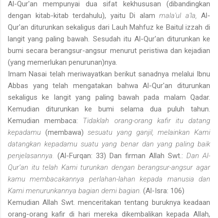
Al-Qur'an mempunyai dua sifat kekhususan (dibandingkan
dengan kitab-kitab terdahulu), yaitu Di alam
mala'ul a'la,
Al-
Qur'an diturunkan sekaligus dari Lauh Mahfuz ke Baitul izzah di
langit yang paling bawah. Sesudah itu Al-Qur'an diturunkan ke
bumi secara berangsur-angsur menurut peristiwa dan kejadian
(yang memerlukan penurunan)nya.
Imam Nasai telah meriwayatkan berikut sanadnya melalui Ibnu
Abbas yang telah mengatakan bahwa Al-Qur'an diturunkan
sekaligus ke langit yang paling bawah pada malam Qadar.
Kemudian diturunkan ke bumi selama dua puluh tahun.
Kemudian membaca:
Tidaklah orang-orang kafir itu datang
kepadamu
(membawa)
sesuatu yang ganjil, melainkan Kami
datangkan kepadamu suatu yang benar dan yang paling baik
penjelasannya.
(Al-Furqan: 33) Dan firman Allah Swt.:
Dan Al-
Qur’an itu telah Kami turunkan dengan berangsur-angsur agar
kamu membacakannya perlahan-lahan kepada manusia dan
Kami menurunkannya bagian demi bagian.
(Al-Isra: 106)
Kemudian Allah Swt. menceritakan tentang buruknya keadaan
orang-orang kafir di hari mereka dikembalikan kepada Allah,