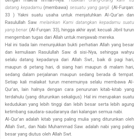
datang kepadamu
(membawa)
sesuatu yang ganjil.
(Al-Furqan:
33 ) Yakni suatu usaha untuk menjatuhkan Al-Qur'an dan
Rasulullah Saw.
melainkan Kami datangkan kepadamu suatu
yang benar.
(Al-Furqan: 33), hingga akhir ayat. kecuali Jibril turun
mengemban tugas dari Allah untuk menjawab mereka.
Hal ini tiada lain menunjukkan bukti perhatian Allah yang besar
dan kemuliaan Rasulullah Saw. di sisi-Nya, sehingga wahyu
selalu datang kepadanya dari Allah Swt., baik di pagi hari,
maupun di petang hari, di siang hari maupun di malam hari,
sedang dalam perjalanan maupun sedang berada di tempat.
Setiap kali malaikat turun menemuinya selalu membawa Al-
Qur'an, lain halnya dengan cara penurunan kitab-kitab yang
terdahulu (yang diturunkan sekaligus). Hal ini merupakan suatu
kedudukan yang lebih tinggi dan lebih besar serta lebih agung
ketimbang saudara-saudaranya dari kalangan semua nabi.
Al-Qur'an adalah kitab yang paling mulia yang diturunkan oleh
Allah Swt., dan Nabi Muhammad Saw. adalah nabi yang paling
besar yang diutus oleh Allah Swt.