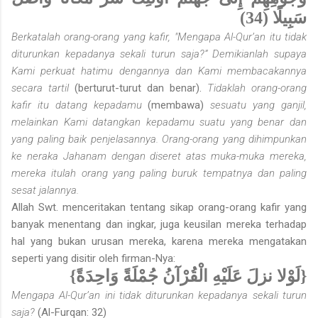
سَبِيلًا (34)
Berkatalah orang-orang yang kafir, "Mengapa Al-Qur’an itu tidak
diturunkan kepadanya sekali turun saja?” Demikianlah supaya
Kami perkuat hatimu dengannya dan Kami membacakannya
secara tartil
(berturut-turut dan benar).
Tidaklah orang-orang
kafir itu datang kepadamu
(membawa)
sesuatu yang ganjil,
melainkan Kami datangkan kepadamu suatu yang benar dan
yang paling baik penjelasannya. Orang-orang yang dihimpunkan
ke neraka Jahanam dengan diseret atas muka-muka mereka,
mereka itulah orang yang paling buruk tempatnya dan paling
sesat jalannya.
Allah Swt. menceritakan tentang sikap orang-orang kafir yang
banyak menentang dan ingkar, juga keusilan mereka terhadap
hal yang bukan urusan mereka, karena mereka mengatakan
seperti yang disitir oleh firman-Nya:
{لَوْلا نزلَ عَلَيْهِ الْقُرْآنُ جُمْلَةً وَاحِدَةً}
Mengapa Al-Qur’an ini tidak diturunkan kepadanya sekali turun
saja?
(Al-Furqan: 32)