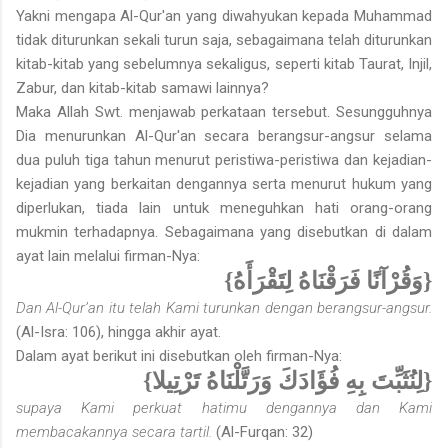
Yakni mengapa Al-Qur'an yang diwahyukan kepada Muhammad
tidak diturunkan sekali turun saja, sebagaimana telah diturunkan
kitab-kitab yang sebelumnya sekaligus, seperti kitab Taurat, Injil,
Zabur, dan kitab-kitab samawi lainnya?
Maka Allah Swt. menjawab perkataan tersebut. Sesungguhnya
Dia menurunkan Al-Qur'an secara berangsur-angsur selama
dua puluh tiga tahun menurut peristiwa-peristiwa dan kejadian-
kejadian yang berkaitan dengannya serta menurut hukum yang
diperlukan, tiada lain untuk meneguhkan hati orang-orang
mukmin terhadapnya. Sebagaimana yang disebutkan di dalam
ayat lain melalui firman-Nya:
{وَقُرْآنًا فَرَقْنَاهُ لِتَقْرَأَهُ}
Dan Al-Qur’an itu telah Kami turunkan dengan berangsur-angsur.
(Al-Isra: 106), hingga akhir ayat.
Dalam ayat berikut ini disebutkan oleh firman-Nya:
{لِنُثَبِّتَ بِهِ فُؤَادَكَ وَرَتَّلْنَاهُ تَرْتِيلا}
supaya Kami perkuat hatimu dengannya dan Kami
membacakannya secara tartil.
(Al-Furqan: 32)