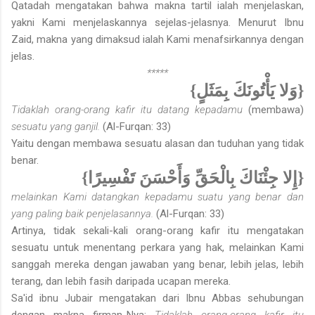
Qatadah mengatakan bahwa makna tartil ialah menjelaskan,
yakni Kami menjelaskannya sejelas-jelasnya. Menurut Ibnu
Zaid, makna yang dimaksud ialah Kami menafsirkannya dengan
jelas.
*****
{وَلا يَأْتُونَكَ بِمَثَلٍ}
Tidaklah orang-orang kafir itu datang kepadamu
(membawa)
sesuatu yang ganjil.
(Al-Furqan: 33)
Yaitu dengan membawa sesuatu alasan dan tuduhan yang tidak
benar.
{إِلا جِئْنَاكَ بِالْحَقِّ وَأَحْسَنَ تَفْسِيرًا}
melainkan Kami datangkan kepadamu suatu yang benar dan
yang paling baik penjelasannya.
(Al-Furqan: 33)
Artinya, tidak sekali-kali orang-orang kafir itu mengatakan
sesuatu untuk menentang perkara yang hak, melainkan Kami
sanggah mereka dengan jawaban yang benar, lebih jelas, lebih
terang, dan lebih fasih daripada ucapan mereka.
Sa'id ibnu Jubair mengatakan dari Ibnu Abbas sehubungan
dengan makna firman-Nya:
Tidaklah orang-orang kafir itu