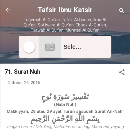
Skip to main content
Tafsir Ibnu Katsir
Terjemah Al Qur'an, Tafsir Al Qur'an, Ilmu Al
Qur'an, Software Al Qur'an, Ebook Al Qur'an,
Tilawah Al Qur'an, Murattal Al Qur'an
Select radio station
71. Surat Nuh
-
October 26, 2015
تَفْسِيرُ سُورَةِ نُوحٍ
(Nabi Nuh)
Makkiyyah, 28 atau 29 ayat Turun sesudah Surat An-Nahl
بِسْمِ اللَّهِ الرَّحْمَنِ الرَّحِيمِ
Dengan nama Allah Yang Maha Pemurah lagi Maha Penyayang.